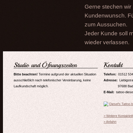
Gerne stechen wir 
Kundenwunsch. Für
zum Aussuchen.
Jeder Kunde soll m
wieder verlassen.
Studio und Öfnungszeiten
Kontakt
Bitte beachten!
Termine aufgrund der aktuellen Situation
Telefon:
01512 53
ausschließlich nach telefonischer Vereinbarung, keine
Adresse:
Liebigstr
Laufkundschaft möglich.
97688
Bad
E-Mail:
tattoo-dies
Diesel's Tattoo 
> Weitere Kontaktin
> Anfahrt