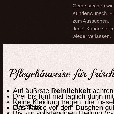
Gerne stechen wir 
Kundenwunsch. Für
zum Aussuchen.
Jeder Kunde soll m
wieder verlassen.
Pflegehinweise für frisc
Auf äußrste
Reinlichkeit
achten
Drei bis fünf mal täglich dünn mi
Keine Kleidung tragen, die fusse
einreiben.
Das Tattoo vor dem Duschen gu
Bis zur vollständigen Heilung (ca